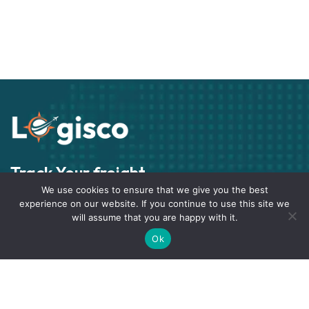
Track Your freight
We use cookies to ensure that we give you the best
Track your Goods with Loraic trucking
experience on our website. If you continue to use this site we
will assume that you are happy with it.
Subscribe
Ok